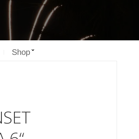
Shop
NSET
 6“