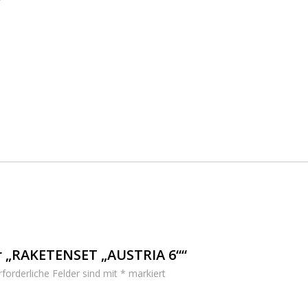
ür „RAKETENSET „AUSTRIA 6““
rforderliche Felder sind mit
*
markiert