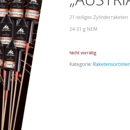
21-teiliges Zylinderraketen
24-31 g NEM
Nicht vorrätig
Kategorie:
Raketensortimen