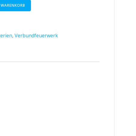
N WARENKORB
erien
,
Verbundfeuerwerk