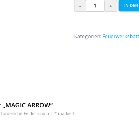
-
+
IN DE
MAGIC
ARROW
Menge
Kategorien:
Feuerwerksbatt
für „MAGIC ARROW“
rforderliche Felder sind mit
*
markiert