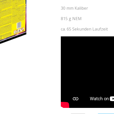
30 mm Kaliber
815 g NEM
ca. 65 Sekunden Laufzeit